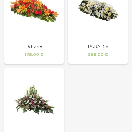
1511248
PARADIS
Prix
Prix
175.00 €
365.00 €