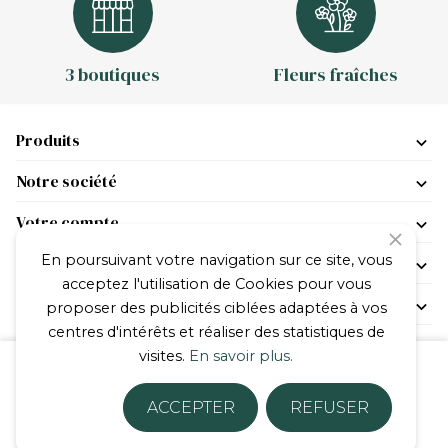
3 boutiques
Fleurs fraîches
Produits
Notre société
Votre compte
close
En poursuivant votre navigation sur ce site, vous
Conditions
acceptez l'utilisation de Cookies pour vous
JOUR DE FLEURAISON
proposer des publicités ciblées adaptées à vos
centres d'intérêts et réaliser des statistiques de
visites.
En savoir plus.
© 2026 - JOUR DE FLEURAISON ®
ACCEPTER
REFUSER