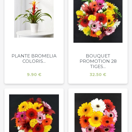
PLANTE BROMELIA
BOUQUET
COLORIS...
PROMOTION 28
TIGES...
Prix
Prix
9.90 €
32.50 €