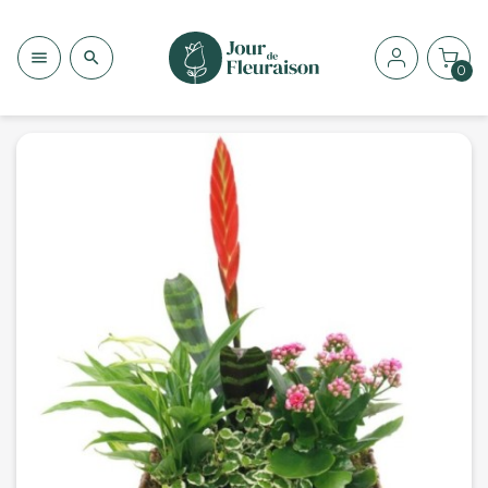


0